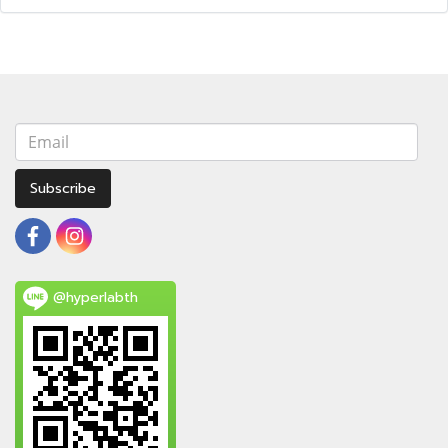
Subscribe
@hyperlabth