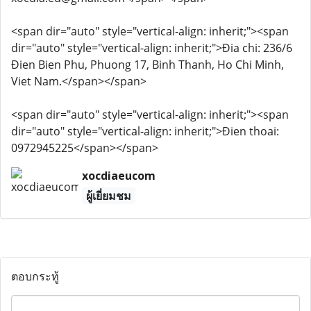
<span dir="auto" style="vertical-align: inherit;"><span
dir="auto" style="vertical-align: inherit;">Đia chi: 236/6
Đien Bien Phu, Phuong 17, Binh Thanh, Ho Chi Minh,
Viet Nam.</span></span>
<span dir="auto" style="vertical-align: inherit;"><span
dir="auto" style="vertical-align: inherit;">Đien thoai:
0972945225</span></span>
xocdiaeucom
ผู้เยี่ยมชม
ตอบกระทู้