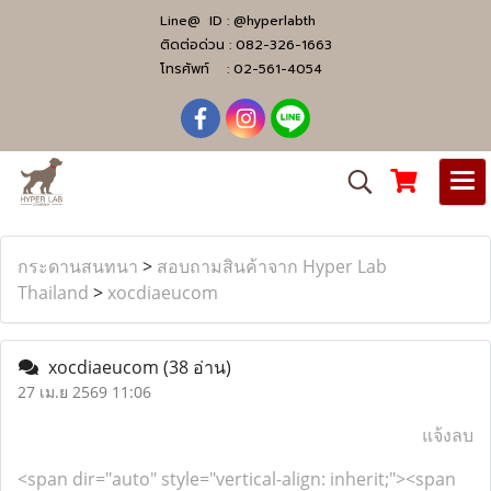
Line@ ID :
@hyperlabth
ติดต่อด่วน :
082-326-1663
โทรศัพท์ :
02-561-4054
กระดานสนทนา
>
สอบถามสินค้าจาก Hyper Lab
Thailand
>
xocdiaeucom
xocdiaeucom
(38 อ่าน)
27 เม.ย 2569 11:06
แจ้งลบ
<span dir="auto" style="vertical-align: inherit;"><span