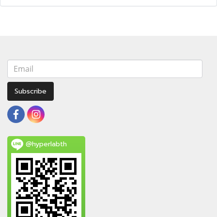
Subscribe
@hyperlabth