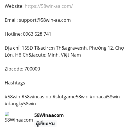
Website:
https://58win-aa.com/
Email: support@58win-aa.com
Hotline: 0963 528 741
Địa chỉ: 165D T&acirc;n Th&agrave;nh, Phường 12, Chợ
Lớn, Hồ Ch&iacute; Minh, Việt Nam
Zipcode: 700000
Hashtags
#58win #58wincasino #slotgame58win #nhacai58win
#dangky58win
58Winaacom
ผู้เยี่ยมชม