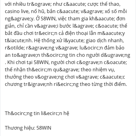
với nhiều tr&ograve; như c&aacute; cược thể thao,
casino live, nổ hũ, bắn c&aacute; v&agrave; xổ số mỗi
ng&agrave;y. Ở 58WIN, việc tham gia kh&aacute; đơn
giản, chỉ cần v&agrave;i bước l&agrave; c&oacute; thể
bắt đầu chơi tr&ecirc;n cả điện thoại lẫn m&aacute;y
t&iacute;nh. Hệ thống xử l&yacute; giao dịch nhanh,
r&otilde; r&agrave;ng v&agrave; lu&ocirc;n đảm bảo
an to&agrave;n th&ocirc;ng tin cho người d&ugrave;ng
. Khi chơi tại 58WIN, người chơi c&ograve;n c&oacute;
thể nhận th&ecirc;m qu&agrave; theo nhiệm vụ,
thưởng theo v&ograve;ng chơi v&agrave; c&aacute;c
chương tr&igrave;nh ri&ecirc;ng theo từng thời điểm.
Th&ocirc;ng tin li&ecirc;n hệ
Thương hiệu: 58WIN