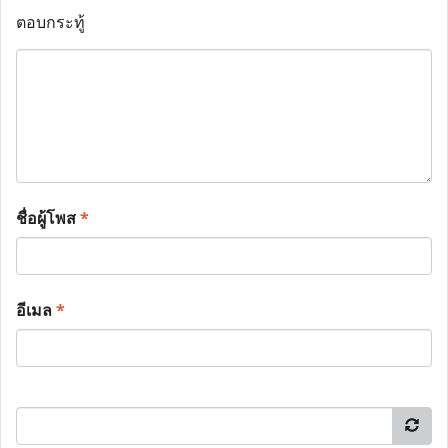
ตอบกระทู้
ชื่อผู้โพส
*
อีเมล
*