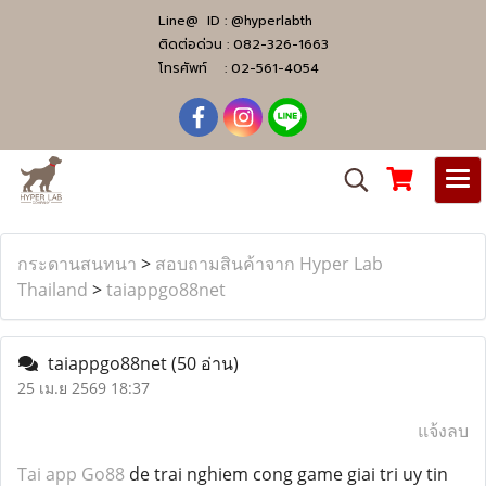
Line@ ID :
@hyperlabth
ติดต่อด่วน :
082-326-1663
โทรศัพท์ :
02-561-4054
กระดานสนทนา
>
สอบถามสินค้าจาก Hyper Lab
Thailand
>
taiappgo88net
taiappgo88net
(50 อ่าน)
25 เม.ย 2569 18:37
แจ้งลบ
Tai app Go88
de trai nghiem cong game giai tri uy tin