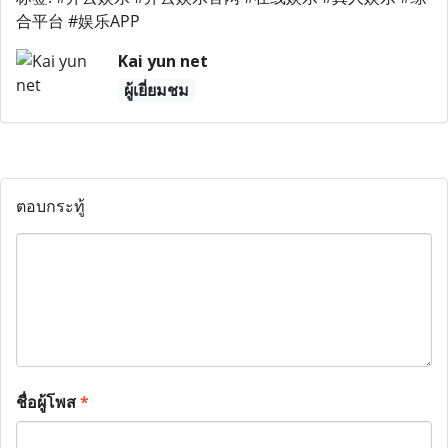
合平台 #娱乐APP
Kai yun net
ผู้เยี่ยมชม
ตอบกระทู้
ชื่อผู้โพส
*