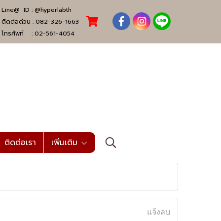
Line@ ID :
@hyperlabth
ติดต่อด่วน :
082-326-1663
โทรศัพท์ :
02-561-4054
ติดต่อเรา
เพิ่มเติม
แจ้งลบ