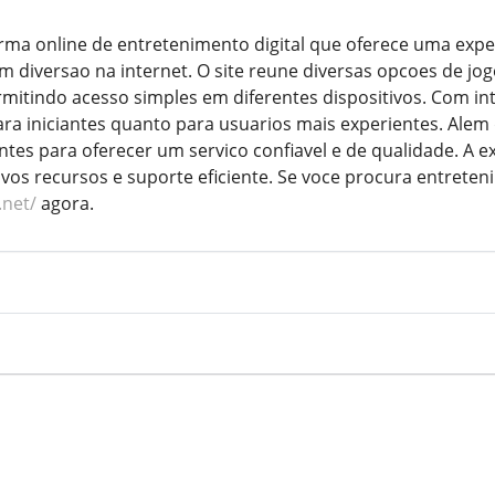
rma online de entretenimento digital que oferece uma exper
 diversao na internet. O site reune diversas opcoes de jo
rmitindo acesso simples em diferentes dispositivos. Com int
ara iniciantes quanto para usuarios mais experientes. Alem d
ntes para oferecer um servico confiavel e de qualidade. A 
s recursos e suporte eficiente. Se voce procura entreteni
.net/
agora.