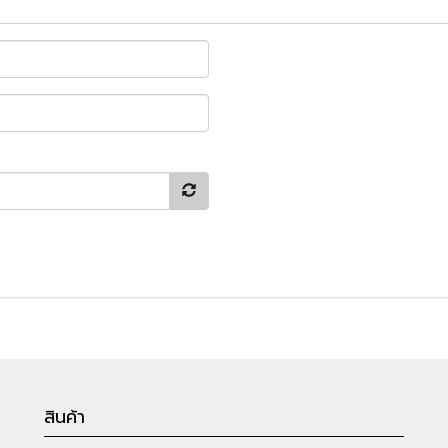
สินค้า