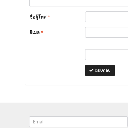
ชื่อผู้โพส
*
อีเมล
*
ตอบกลับ