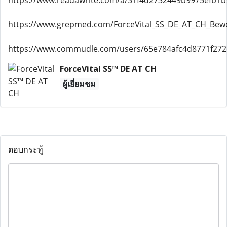
https://www.readawrite.com/a/31f4d2732449b9975efb1
https://www.grepmed.com/ForceVital_SS_DE_AT_CH_Bew
https://www.commudle.com/users/65e784afc4d8771f27
ForceVital SS™ DE AT CH
ผู้เยี่ยมชม
ตอบกระทู้