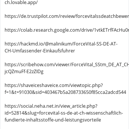
ch.lovable.app/
https://de.trustpilot.com/review/forcevitalssdeatchbewe
https://colab.research.google.com/drive/1vtkETrfFAcH
https://hackmd.io/@malinikum/ForceVital-SS-DE-AT-
CH-Umfassender-Einkaufsfuhrer
https://scribehow.com/viewer/ForceVital_SStm_DE_AT_
jcQZmuFf-E2zZIDg
https://shaveiceshaveice.com/viewtopic.php?
f=1&t=91030&sid=403467b5a208733650f85cca2adcd544
https://social.neha.net.in/view_article.php?
id=52814&slug=forcevital-ss-de-at-ch-wissenschaftlich-
fundierte-inhaltsstoffe-und-leistungsvorteile