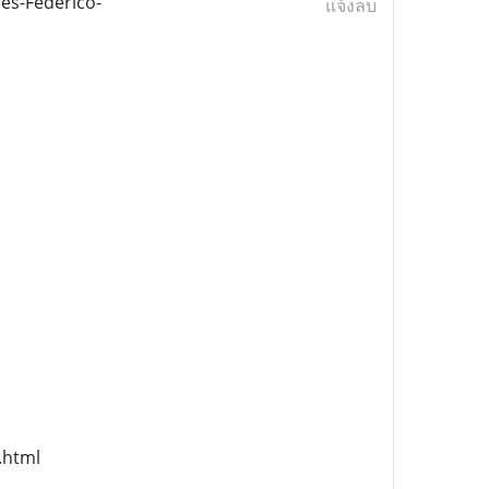
es-Federico-
แจ้งลบ
.html