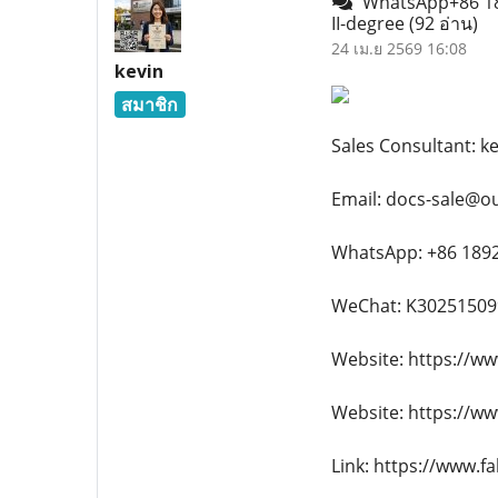
WhatsApp+86 189
II-degree
(92 อ่าน)
24 เม.ย 2569 16:08
kevin
สมาชิก
Sales Consultant: k
Email: docs-sale@o
WhatsApp: +86 189
WeChat: K30251509
Website: https://w
Website: https://w
Link: https://www.f