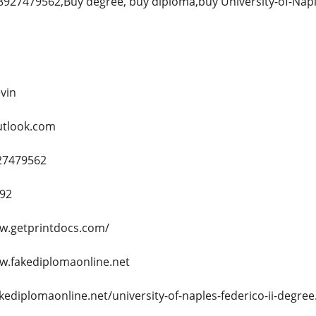
27479562,Buy degree, buy diploma,buy University-of-Napl
evin
utlook.com
27479562
92
ww.getprintdocs.com/
ww.fakediplomaonline.net
akediplomaonline.net/university-of-naples-federico-ii-degree