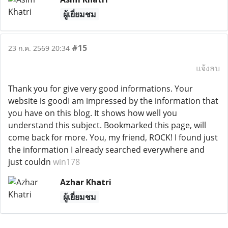
ผู้เยี่ยมชม
#15
23 ก.ค. 2569 20:34
แจ้งลบ
Thank you for give very good informations. Your
website is goodI am impressed by the information that
you have on this blog. It shows how well you
understand this subject. Bookmarked this page, will
come back for more. You, my friend, ROCK! I found just
the information I already searched everywhere and
just couldn
win178
Azhar Khatri
ผู้เยี่ยมชม