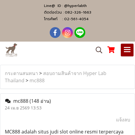
Line@ ID :
@hyperlabth
ติดต่อด่วน :
082-326-1663
โทรศัพท์ :
02-561-4054
กระดานสนทนา
>
สอบถามสินค้าจาก Hyper Lab
Thailand
>
mc888
mc888
(148 อ่าน)
24 เม.ย 2569 13:53
แจ้งลบ
MC888 adalah situs judi slot online resmi terpercaya