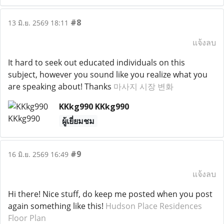
#8
13 มิ.ย. 2569 18:11
แจ้งลบ
It hard to seek out educated individuals on this
subject, however you sound like you realize what you
are speaking about! Thanks
마사지 시장 변화
KKkg990 KKkg990
ผู้เยี่ยมชม
#9
16 มิ.ย. 2569 16:49
แจ้งลบ
Hi there! Nice stuff, do keep me posted when you post
again something like this!
Hudson Place Residences
Floor Plan