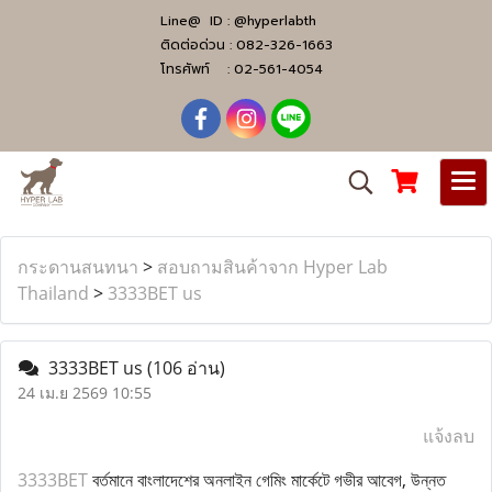
Line@ ID :
@hyperlabth
ติดต่อด่วน :
082-326-1663
โทรศัพท์ :
02-561-4054
กระดานสนทนา
>
สอบถามสินค้าจาก Hyper Lab
Thailand
>
3333BET us
3333BET us
(106 อ่าน)
24 เม.ย 2569 10:55
แจ้งลบ
3333BET
বর্তমানে বাংলাদেশের অনলাইন গেমিং মার্কেটে গভীর আবেগ, উন্নত