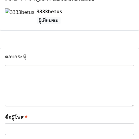
3333betus
ผู้เยี่ยมชม
ตอบกระทู้
ชื่อผู้โพส
*