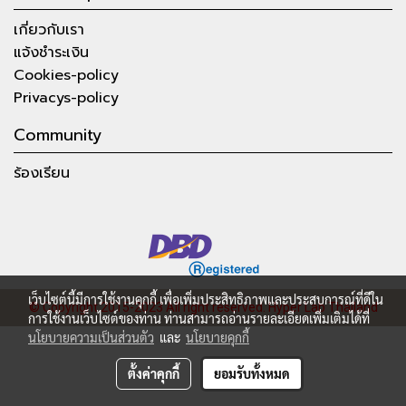
เกี่ยวกับเรา
แจ้งชำระเงิน
Cookies-policy
Privacys-policy
Community
ร้องเรียน
เว็บไซต์นี้มีการใช้งานคุกกี้ เพื่อเพิ่มประสิทธิภาพและประสบการณ์ที่ดีใน
© Copyright 2015-2023 All right reserved.
Hyper Lab Thailand
การใช้งานเว็บไซต์ของท่าน ท่านสามารถอ่านรายละเอียดเพิ่มเติมได้ที่
นโยบายความเป็นส่วนตัว
และ
นโยบายคุกกี้
ตั้งค่าคุกกี้
ยอมรับทั้งหมด