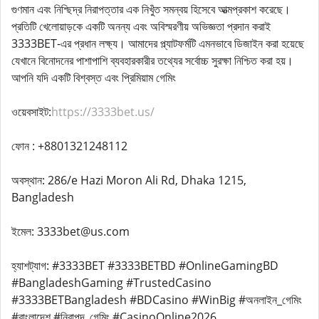
গুণমান এবং নিশ্ছিদ্র নিরাপত্তার এক নিখুঁত সমন্বয় হিসেবে আত্মপ্রকাশ করেছে।
প্রতিটি খেলোয়াড়কে একটি অনন্য এবং অবিস্মরণীয় অভিজ্ঞতা প্রদান করাই
3333BET-এর প্রধান লক্ষ্য। আমাদের প্ল্যাটফর্মটি এমনভাবে ডিজাইন করা হয়েছে
যেখানে বিনোদনের পাশাপাশি ব্যবহারকারীর তথ্যের সর্বোচ্চ সুরক্ষা নিশ্চিত করা হয়।
আপনি যদি একটি বিশ্বস্ত এবং প্রিমিয়াম গেমিং
ওয়েবসাইট:
https://3333bet.us/
ফোন : +8801321248112
অবস্থান: 286/e Hazi Moron Ali Rd, Dhaka 1215,
Bangladesh
ইমেল: 3333bet@us.com
হ্যাশট্যাগ: #3333BET #3333BETBD #OnlineGamingBD
#BangladeshGaming #TrustedCasino
#3333BETBangladesh #BDCasino #WinBig #অনলাইন_গেমিং
#বাংলাদেশ #নিরাপদ_গেমিং #CasinoOnline2026