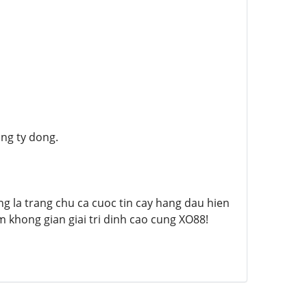
ang ty dong.
ng la trang chu ca cuoc tin cay hang dau hien
 khong gian giai tri dinh cao cung XO88!