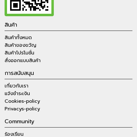
สินค้า
สินค้าทั้งหมด
สินค้าของขวัญ
สินค้าโปรโมชั่น
สั่งออกแบบสินค้า
การสนับสนุน
เกี่ยวกับเรา
แจ้งชำระเงิน
Cookies-policy
Privacys-policy
Community
ร้องเรียน