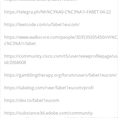
https://telegra.ph/Nh%C3%A0-C%C3%A1i-FABET-04-22
https://leetcode.com/u/fabet1eucom/
https://www.walkscore.com/people/303539205450/nh%C
c%C3%A1i-fabet
https://community.cisco.com/t5/user/viewprofilepage/us
id/2068608
https://gamblingtherapy.org/forum/users/fabet1eucom/
https://tabelog.com/rvwr/fabet1eucom/prof/
https://dev.to/fabet1eucom
https://substance3d.adobe.com/community-