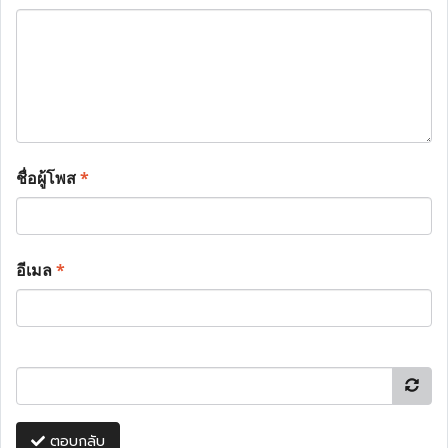
ชื่อผู้โพส
*
อีเมล
*
ตอบกลับ