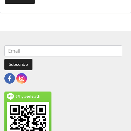
Subscribe
@hyperlabth