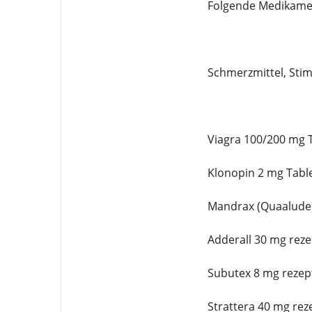
Folgende Medikament
Schmerzmittel, Stim
Viagra 100/200 mg T
Klonopin 2 mg Table
Mandrax (Quaalude)
Adderall 30 mg reze
Subutex 8 mg rezept
Strattera 40 mg reze