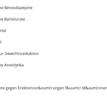
he Benzodiazepine
he Barbiturate
ttel
l
ur Gewichtsreduktion
e Anxiolytika
te gegen Erektionsst&ouml;rungen f&uuml;r M&auml;nner