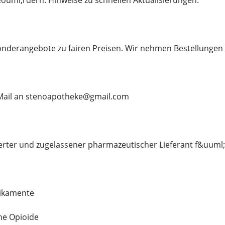
ouml;rdern. Hinweise zu schnellen Aktualisierungen.
Sonderangebote zu fairen Preisen. Wir nehmen Bestellungen
E-Mail an stenoapotheke@gmail.com
izierter und zugelassener pharmazeutischer Lieferant f&uuml;
ikamente
he Opioide