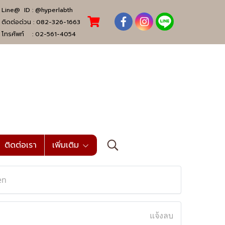
Line@ ID :
@hyperlabth
ติดต่อด่วน :
082-326-1663
โทรศัพท์ :
02-561-4054
ติดต่อเรา
เพิ่มเติม
en
แจ้งลบ