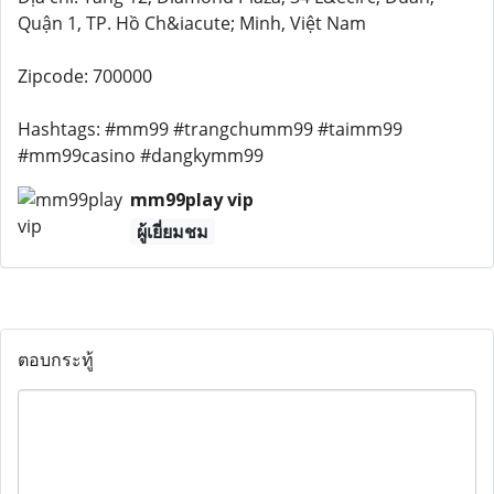
Quận 1, TP. Hồ Ch&iacute; Minh, Việt Nam
Zipcode: 700000
Hashtags: #mm99 #trangchumm99 #taimm99
#mm99casino #dangkymm99
mm99play vip
ผู้เยี่ยมชม
ตอบกระทู้