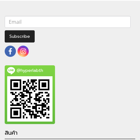
Subscribe
@hyperlabth
สินค้า