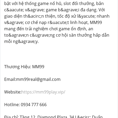
bật với hệ thống game nổ hũ, slot đổi thưởng, bắn
c&aacute; v&agrave; game b&agrave;i đa dạng. Với
giao diện th&acirc;n thiện, tốc độ xử l&yacute; nhanh
v&agrave; cơ chế nạp r&uacute;t linh hoạt, MM99
mang đến trải nghiệm chơi game ổn định, an
to&agrave;n c&ugrave;ng cơ hội săn thưởng hấp dẫn
mỗi ng&agrave;y.
Thương Hiệu: MM99
Email:mm99real@gmail.com
Website:
https://mm99play.vip/
Hotline: 0934 777 666
Địa chỉ: Tầng 12, Diamond Plaza, 34 L&ecirc; Duẩn,