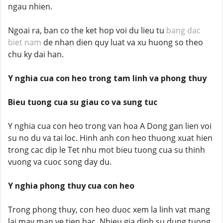
ngau nhien.
Ngoai ra, ban co the ket hop voi du lieu tu
bang dac
biet nam
de nhan dien quy luat va xu huong so theo
chu ky dai han.
Y nghia cua con heo trong tam linh va phong thuy
Bieu tuong cua su giau co va sung tuc
Y nghia cua con heo trong van hoa A Dong gan lien voi
su no du va tai loc. Hinh anh con heo thuong xuat hien
trong cac dip le Tet nhu mot bieu tuong cua su thinh
vuong va cuoc song day du.
Y nghia phong thuy cua con heo
Trong phong thuy, con heo duoc xem la linh vat mang
lai may man ve tien bac. Nhieu gia dinh su dung tuong