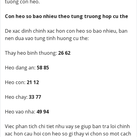
tuong con heo.
Con heo so bao nhieu theo tung truong hop cu the
De xac dinh chinh xac hon con heo so bao nhieu, ban
nen dua vao tung tinh huong cu the:
Thay heo binh thuong:
26 62
Heo dang an:
58 85
Heo con:
21 12
Heo chay:
33 77
Heo vao nha:
49 94
Viec phan tich chi tiet nhu vay se giup ban tra loi chinh
xac hon cau hoi con heo so gi thay vi chon so mot cach