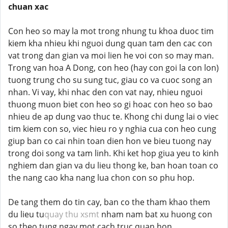
chuan xac
Con heo so may la mot trong nhung tu khoa duoc tim
kiem kha nhieu khi nguoi dung quan tam den cac con
vat trong dan gian va moi lien he voi con so may man.
Trong van hoa A Dong, con heo (hay con goi la con lon)
tuong trung cho su sung tuc, giau co va cuoc song an
nhan. Vi vay, khi nhac den con vat nay, nhieu nguoi
thuong muon biet con heo so gi hoac con heo so bao
nhieu de ap dung vao thuc te. Khong chi dung lai o viec
tim kiem con so, viec hieu ro y nghia cua con heo cung
giup ban co cai nhin toan dien hon ve bieu tuong nay
trong doi song va tam linh. Khi ket hop giua yeu to kinh
nghiem dan gian va du lieu thong ke, ban hoan toan co
the nang cao kha nang lua chon con so phu hop.
De tang them do tin cay, ban co the tham khao them
du lieu tu
quay thu xsmt
nham nam bat xu huong con
so theo tung ngay mot cach truc quan hon.