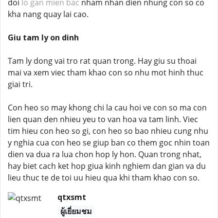
doi
lo gan mien bac
nham nhan dien nhung con so co
kha nang quay lai cao.
Giu tam ly on dinh
Tam ly dong vai tro rat quan trong. Hay giu su thoai
mai va xem viec tham khao con so nhu mot hinh thuc
giai tri.
Con heo so may khong chi la cau hoi ve con so ma con
lien quan den nhieu yeu to van hoa va tam linh. Viec
tim hieu con heo so gi, con heo so bao nhieu cung nhu
y nghia cua con heo se giup ban co them goc nhin toan
dien va dua ra lua chon hop ly hon. Quan trong nhat,
hay biet cach ket hop giua kinh nghiem dan gian va du
lieu thuc te de toi uu hieu qua khi tham khao con so.
qtxsmt
ผู้เยี่ยมชม