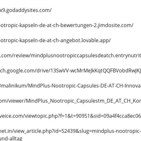
sx9.godaddysites.com/
ootropic-kapseln-de-at-ch-bewertungen-2.jimdosite.com/
otropic-kapseln-de-at-ch-angebot.lovable.app/
lot.com/review/mindplusnootropiccapsulesdeatch.entrynutri
earch.google.com/drive/13SwVV-wcMrMeJkKqtQQFBVobdRwJK
@malinikum/MindPlus-Nootropic-Capsules-DE-AT-CH-Innova
.com/viewer/MindPlus_Nootropic_Capsulestm_DE_AT_CH_Kon
aveice.com/viewtopic.php?f=1&t=90951&sid=09a4f4cca8ec0
.net.in/view_article.php?id=52439&slug=mindplus-nootropic-
und-alltag