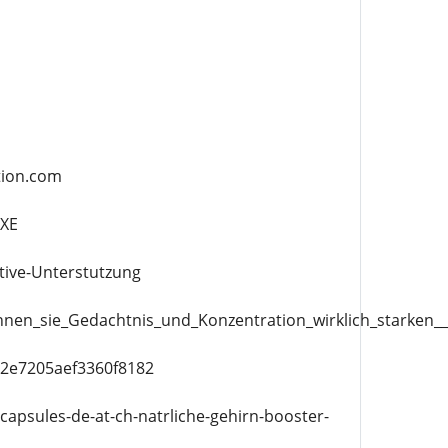
tion.com
JXE
tive-Unterstutzung
nen_sie_Gedachtnis_und_Konzentration_wirklich_starken
62e7205aef3360f8182
capsules-de-at-ch-natrliche-gehirn-booster-