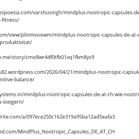
espoesia.com/varshusingh/mindplus-nootropic-capsules-de-
-fitness/
com/view/plinmvoowm/mindplus-nootropic-capsules-de-at-ch
produktivitat/
ory.me/story/cmo8wr44f0tfb01vq1fkm8ys9
s82.wordpress.com/2026/04/21/mindplus-nootropic-capsules-
itive-balance/
esystems.in/mindplus-nootropic-capsules-de-at-ch-wie-nootr
u-steigern/
write.com/a/097ece250c162e319a95ba12ad5eafa3
ed.com/MindPlus_Nootropic_Capsules_DE_AT_CH