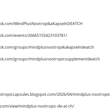
ook.com/MindPlusNootropikaKapselnDEATCH
ook.com/events/26665155423103781/
ook.com/groups/mindplusnootropikakapselndeatch
ook.com/groups/mindplusnootropicsupplementdeatch
otropiccapsules.blogspot.com/2026/04/mindplus-nootropic-
e.com/view/mindplus-nootropic-de-at-ch/