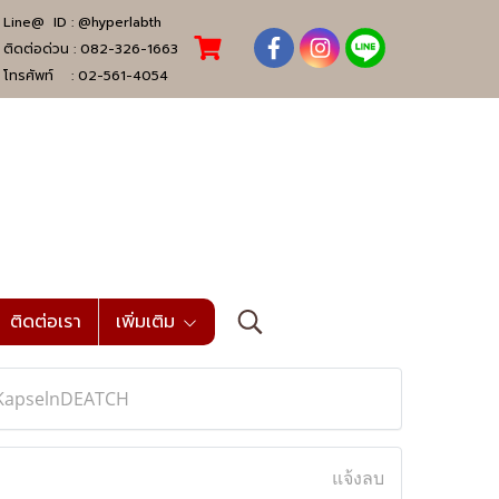
Line@ ID :
@hyperlabth
ติดต่อด่วน :
082-326-1663
โทรศัพท์ :
02-561-4054
ติดต่อเรา
เพิ่มเติม
aKapselnDEATCH
แจ้งลบ