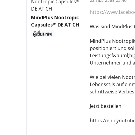
22 เม.ย 2569 23:40
https://www.faceb
MindPlus Nootropic
Capsules™ DE AT CH
Was sind MindPlus 
ผู้เยี่ยมชม
MindPlus Nootropik
positioniert und so
Leistungsf&auml;hig
Unternehmer und all
Wie bei vielen Noot
Lebensstils auf ein
schrittweise Verbes
Jetzt bestellen:
https://entrynutri