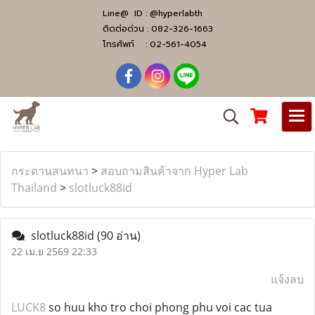
Line@ ID :
@hyperlabth
ติดต่อด่วน :
082-326-1663
โทรศัพท์ :
02-561-4054
กระดานสนทนา
>
สอบถามสินค้าจาก Hyper Lab
Thailand
>
slotluck88id
slotluck88id
(90 อ่าน)
22 เม.ย 2569 22:33
แจ้งลบ
LUCK8
so huu kho tro choi phong phu voi cac tua