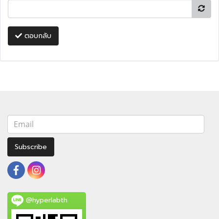
ตอบกลับ
Subscribe
@hyperlabth