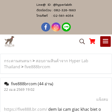
Line@ ID :
@hyperlabth
ติดต่อด่วน :
082-326-1663
โทรศัพท์ :
02-561-4054
กระดานสนทนา
>
สอบถามสินค้าจาก Hyper Lab
Thailand
>
five888brcom
five888brcom
(44 อ่าน)
22 เม.ย 2569 19:02
แจ้งลบ
https://five888.br.com/
dem lai cam giac khac biet o