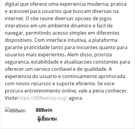
digital que oferece uma experiencia moderna, pratica
e acessivel para usuarios que buscam diversao na
internet. O site reune diversas opcoes de jogos
interativos em um ambiente dinamico e facil de
navegar, permitindo acesso simples em diferentes
dispositivos. Com interface intuitiva, a plataforma
garante praticidade tanto para iniciantes quanto para
usuarios mais experientes. Alem disso, prioriza
seguranca, estabilidade e atualizacoes constantes para
oferecer um servico confiavel e de qualidade. A
experiencia do usuario e continuamente aprimorada
com novos recursos e suporte eficiente. Se voce
procura entretenimento online, vale a pena conhecer.
Visite
https://888winvip.org/
agora.
888win
ผู้เยี่ยมชม