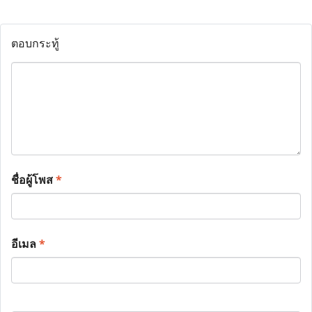
ตอบกระทู้
ชื่อผู้โพส
*
อีเมล
*