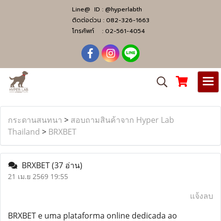
Line@ ID :
@hyperlabth
ติดต่อด่วน :
082-326-1663
โทรศัพท์ :
02-561-4054
กระดานสนทนา
>
สอบถามสินค้าจาก Hyper Lab
Thailand
>
BRXBET
BRXBET
(37 อ่าน)
21 เม.ย 2569 19:55
แจ้งลบ
BRXBET e uma plataforma online dedicada ao