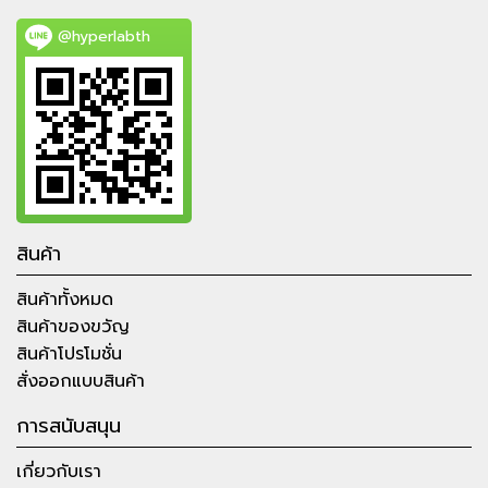
@hyperlabth
สินค้า
สินค้าทั้งหมด
สินค้าของขวัญ
สินค้าโปรโมชั่น
สั่งออกแบบสินค้า
การสนับสนุน
เกี่ยวกับเรา