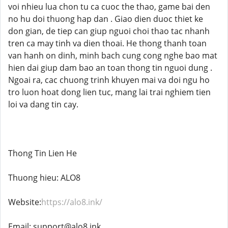
voi nhieu lua chon tu ca cuoc the thao, game bai den
no hu doi thuong hap dan . Giao dien duoc thiet ke
don gian, de tiep can giup nguoi choi thao tac nhanh
tren ca may tinh va dien thoai. He thong thanh toan
van hanh on dinh, minh bach cung cong nghe bao mat
hien dai giup dam bao an toan thong tin nguoi dung .
Ngoai ra, cac chuong trinh khuyen mai va doi ngu ho
tro luon hoat dong lien tuc, mang lai trai nghiem tien
loi va dang tin cay.
Thong Tin Lien He
Thuong hieu: ALO8
Website:
https://alo8.ink/
Email: support@alo8.ink