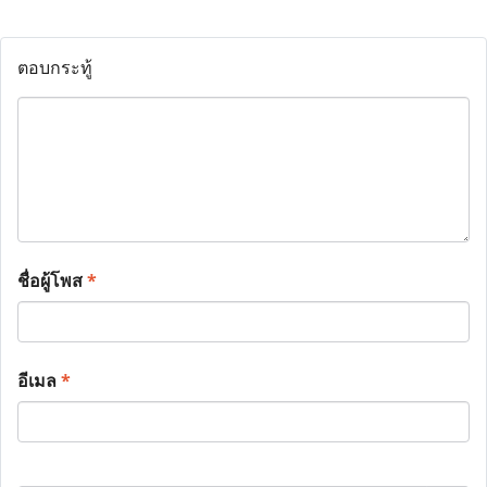
ตอบกระทู้
ชื่อผู้โพส
*
อีเมล
*