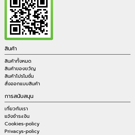
สินค้า
สินค้าทั้งหมด
สินค้าของขวัญ
สินค้าโปรโมชั่น
สั่งออกแบบสินค้า
การสนับสนุน
เกี่ยวกับเรา
แจ้งชำระเงิน
Cookies-policy
Privacys-policy