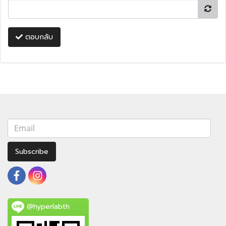
ตอบกลับ
Subscribe
@hyperlabth