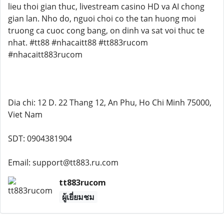
lieu thoi gian thuc, livestream casino HD va AI chong
gian lan. Nho do, nguoi choi co the tan huong moi
truong ca cuoc cong bang, on dinh va sat voi thuc te
nhat. #tt88 #nhacaitt88 #tt883rucom
#nhacaitt883rucom
Dia chi: 12 D. 22 Thang 12, An Phu, Ho Chi Minh 75000,
Viet Nam
SDT: 0904381904
Email: support@tt883.ru.com
tt883rucom
ผู้เยี่ยมชม