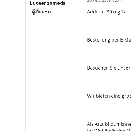
20 เม.ย 2569 02:41
Lucaenzomeds
ผู้เยี่ยมชม
Adderall 30 mg Tabl
Bestellung per E-M
Besuchen Sie unser
Wir bieten eine gro
Als Arzt k&ouml;nn