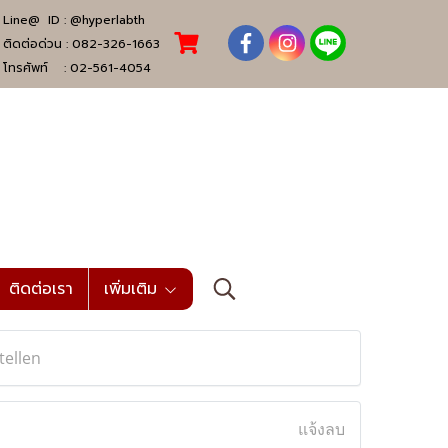
Line@ ID :
@hyperlabth
ติดต่อด่วน :
082-326-1663
โทรศัพท์ :
02-561-4054
ติดต่อเรา
เพิ่มเติม
tellen
แจ้งลบ