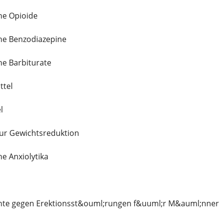
he Opioide
he Benzodiazepine
he Barbiturate
ttel
l
ur Gewichtsreduktion
e Anxiolytika
te gegen Erektionsst&ouml;rungen f&uuml;r M&auml;nner