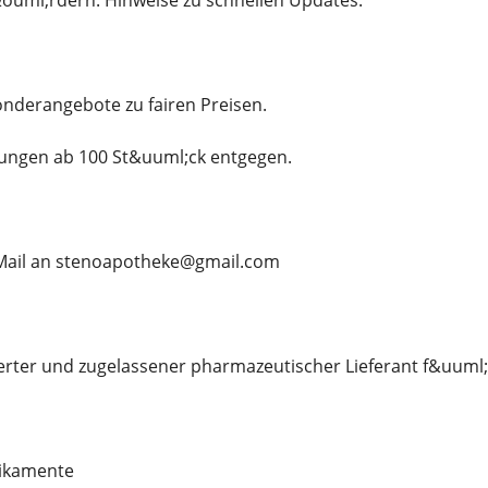
&ouml;rdern. Hinweise zu schnellen Updates.
Sonderangebote zu fairen Preisen.
ungen ab 100 St&uuml;ck entgegen.
E-Mail an stenoapotheke@gmail.com
izierter und zugelassener pharmazeutischer Lieferant f&uuml;
ikamente