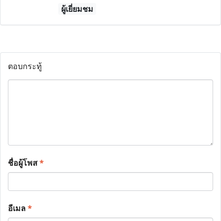
ผู้เยี่ยมชม
ตอบกระทู้
ชื่อผู้โพส
*
อีเมล
*