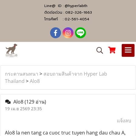
Line@ ID :
@hyperlabth
ติดต่อด่วน :
082-326-1663
โทรศัพท์ :
02-561-4054
กระดานสนทนา
>
สอบถามสินค้าจาก Hyper Lab
Thailand
>
Alo8
Alo8
(129 อ่าน)
19 เม.ย 2569 23:35
แจ้งลบ
Alo8 la nen tang ca cuoc truc tuyen hang dau chau A,