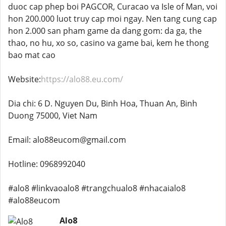
duoc cap phep boi PAGCOR, Curacao va Isle of Man, voi
hon 200.000 luot truy cap moi ngay. Nen tang cung cap
hon 2.000 san pham game da dang gom: da ga, the
thao, no hu, xo so, casino va game bai, kem he thong
bao mat cao
Website:
https://alo88.eu.com/
Dia chi: 6 D. Nguyen Du, Binh Hoa, Thuan An, Binh
Duong 75000, Viet Nam
Email: alo88eucom@gmail.com
Hotline: 0968992040
#alo8 #linkvaoalo8 #trangchualo8 #nhacaialo8
#alo88eucom
Alo8