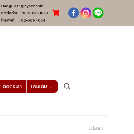
Line@ ID :
@hyperlabth
ติดต่อด่วน :
082-326-1663
โทรศัพท์ :
02-561-4054
ติดต่อเรา
เพิ่มเติม
แจ้งลบ