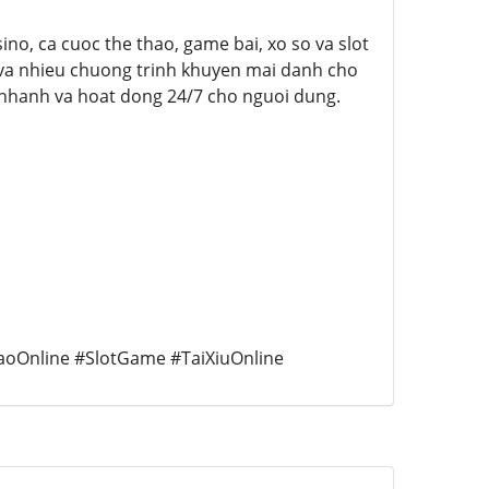
ino, ca cuoc the thao, game bai, xo so va slot
 va nhieu chuong trinh khuyen mai danh cho
ut nhanh va hoat dong 24/7 cho nguoi dung.
oOnline #SlotGame #TaiXiuOnline