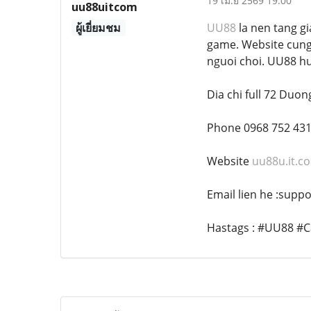
19 เม.ย 2569 19:00
uu88uitcom
ผู้เยี่ยมชม
UU88
la nen tang gi
game. Website cung
nguoi choi. UU88 hu
Dia chi full 72 Duo
Phone 0968 752 43
Website
uu88u.it.c
Email lien he :supp
Hastags : #UU88 #