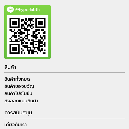
@hyperlabth
สินค้า
สินค้าทั้งหมด
สินค้าของขวัญ
สินค้าโปรโมชั่น
สั่งออกแบบสินค้า
การสนับสนุน
เกี่ยวกับเรา