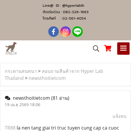
Line@ ID :
@hyperlabth
ติดต่อด่วน :
082-326-1663
โทรศัพท์ :
02-561-4054
กระดานสนทนา
>
สอบถามสินค้าจาก Hyper Lab
Thailand
>
newsthoitietcom
newsthoitietcom
(81 อ่าน)
19 เม.ย 2569 18:06
แจ้งลบ
TR88
la nen tang giai tri truc tuyen cung cap ca cuoc