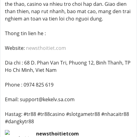
the thao, casino va nhieu tro choi hap dan. Giao dien
than thien, nap rut nhanh, bao mat cao, mang den trai
nghiem an toan va tien loi cho nguoi dung.
Thong tin lien he :
Website:
newsthoitiet.com
Dia chi : 68 D. Phan Van Tri, Phuong 12, Binh Thanh, TP
Ho Chi Minh, Viet Nam
Phone : 0974 825 619
Email: support@kekelv.sa.com
Hastag: #tr88 #tr88casino #slotgametr88 #nhacaitr88
#dangkytr88
newsthoitietcom