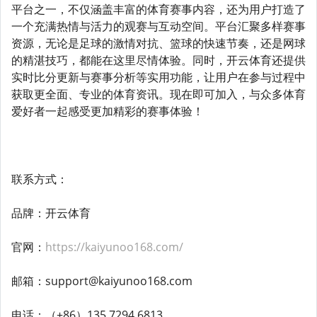
平台之一，不仅涵盖丰富的体育赛事内容，还为用户打造了
一个充满热情与活力的观赛与互动空间。平台汇聚多样赛事
资源，无论是足球的激情对抗、篮球的快速节奏，还是网球
的精湛技巧，都能在这里尽情体验。同时，开云体育还提供
实时比分更新与赛事分析等实用功能，让用户在参与过程中
获取更全面、专业的体育资讯。现在即可加入，与众多体育
爱好者一起感受更加精彩的赛事体验！
联系方式：
品牌：开云体育
官网：
https://kaiyunoo168.com/
邮箱：support@kaiyunoo168.com
电话：（+86）135 7294 6813