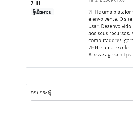
18 เม.ย 2569 01:06
7HH
ผู้เยี่ยมชม
7HH
e uma platafor
e envolvente. O sit
usar. Desenvolvido 
aos seus recursos. 
computadores, gara
7HH e uma excelente
Acesse agora:
https:
ตอบกระทู้