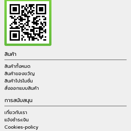
สินค้า
สินค้าทั้งหมด
สินค้าของขวัญ
สินค้าโปรโมชั่น
สั่งออกแบบสินค้า
การสนับสนุน
เกี่ยวกับเรา
แจ้งชำระเงิน
Cookies-policy