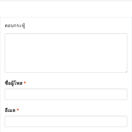
ตอบกระทู้
ชื่อผู้โพส
*
อีเมล
*