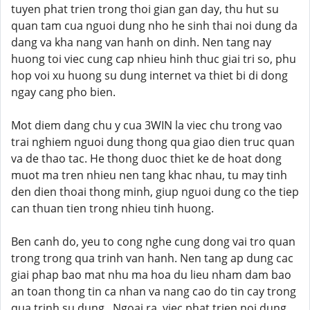
tuyen phat trien trong thoi gian gan day, thu hut su
quan tam cua nguoi dung nho he sinh thai noi dung da
dang va kha nang van hanh on dinh. Nen tang nay
huong toi viec cung cap nhieu hinh thuc giai tri so, phu
hop voi xu huong su dung internet va thiet bi di dong
ngay cang pho bien.
Mot diem dang chu y cua 3WIN la viec chu trong vao
trai nghiem nguoi dung thong qua giao dien truc quan
va de thao tac. He thong duoc thiet ke de hoat dong
muot ma tren nhieu nen tang khac nhau, tu may tinh
den dien thoai thong minh, giup nguoi dung co the tiep
can thuan tien trong nhieu tinh huong.
Ben canh do, yeu to cong nghe cung dong vai tro quan
trong trong qua trinh van hanh. Nen tang ap dung cac
giai phap bao mat nhu ma hoa du lieu nham dam bao
an toan thong tin ca nhan va nang cao do tin cay trong
qua trinh su dung . Ngoai ra, viec phat trien noi dung