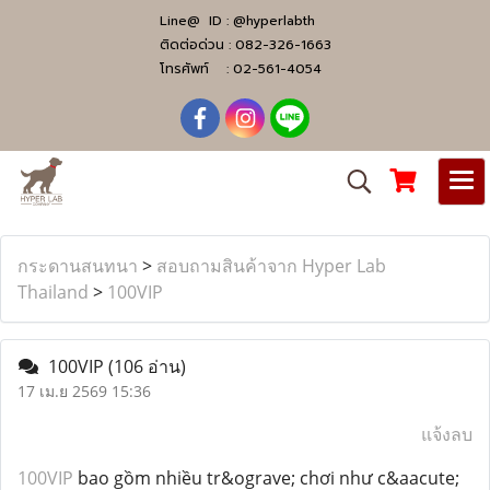
Line@ ID :
@hyperlabth
ติดต่อด่วน :
082-326-1663
โทรศัพท์ :
02-561-4054
กระดานสนทนา
>
สอบถามสินค้าจาก Hyper Lab
Thailand
>
100VIP
100VIP
(106 อ่าน)
17 เม.ย 2569 15:36
แจ้งลบ
100VIP
bao gồm nhiều tr&ograve; chơi như c&aacute;