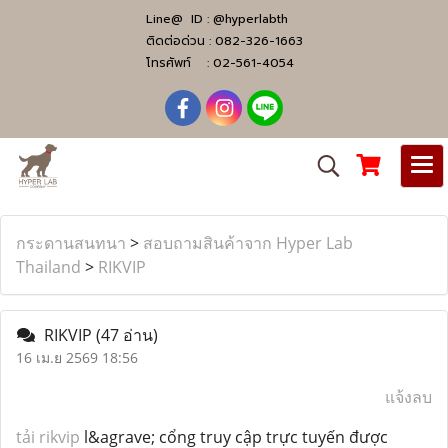
Line@ ID :
@hyperlabth
ติดต่อด่วน :
082-326-1663
โทรศัพท์ :
02-561-4054
กระดานสนทนา
>
สอบถามสินค้าจาก Hyper Lab
Thailand
>
RIKVIP
RIKVIP
(47 อ่าน)
16 เม.ย 2569 18:56
แจ้งลบ
tải rikvip
l&agrave; cổng truy cập trực tuyến được