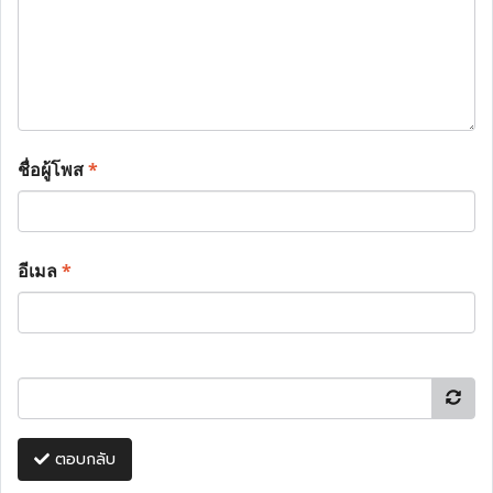
ชื่อผู้โพส
*
อีเมล
*
ตอบกลับ