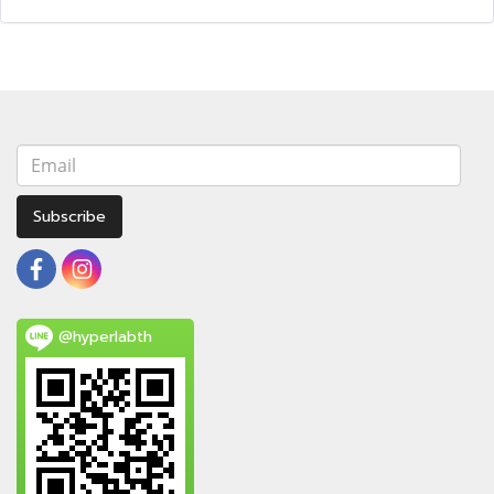
Subscribe
@hyperlabth