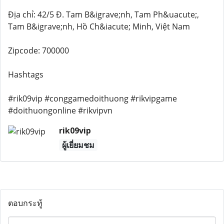
Địa chỉ: 42/5 Đ. Tam B&igrave;nh, Tam Ph&uacute;,
Tam B&igrave;nh, Hồ Ch&iacute; Minh, Việt Nam
Zipcode: 700000
Hashtags
#rik09vip #conggamedoithuong #rikvipgame
#doithuongonline #rikvipvn
rik09vip
ผู้เยี่ยมชม
ตอบกระทู้