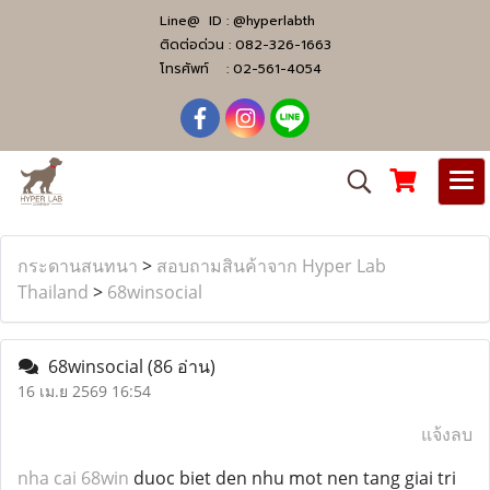
Line@ ID :
@hyperlabth
ติดต่อด่วน :
082-326-1663
โทรศัพท์ :
02-561-4054
กระดานสนทนา
>
สอบถามสินค้าจาก Hyper Lab
Thailand
>
68winsocial
68winsocial
(86 อ่าน)
16 เม.ย 2569 16:54
แจ้งลบ
nha cai 68win
duoc biet den nhu mot nen tang giai tri