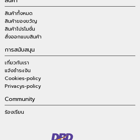
สินค้า
สินค้าทั้งหมด
สินค้าของขวัญ
สินค้าโปรโมชั่น
สั่งออกแบบสินค้า
การสนับสนุน
เกี่ยวกับเรา
แจ้งชำระเงิน
Cookies-policy
Privacys-policy
Community
ร้องเรียน