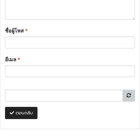
ชื่อผู้โพส
*
อีเมล
*
ตอบกลับ