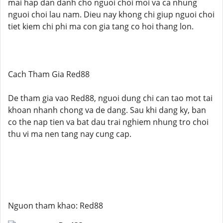
mai hap dan danh cho nguoi choi moi va ca nhung
nguoi choi lau nam. Dieu nay khong chi giup nguoi choi
tiet kiem chi phi ma con gia tang co hoi thang lon.
Cach Tham Gia Red88
De tham gia vao Red88, nguoi dung chi can tao mot tai
khoan nhanh chong va de dang. Sau khi dang ky, ban
co the nap tien va bat dau trai nghiem nhung tro choi
thu vi ma nen tang nay cung cap.
Nguon tham khao: Red88