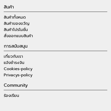
สินค้า
สินค้าทั้งหมด
สินค้าของขวัญ
สินค้าโปรโมชั่น
สั่งออกแบบสินค้า
การสนับสนุน
เกี่ยวกับเรา
แจ้งชำระเงิน
Cookies-policy
Privacys-policy
Community
ร้องเรียน