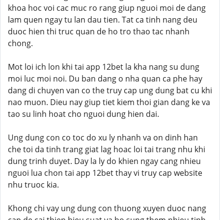
khoa hoc voi cac muc ro rang giup nguoi moi de dang
lam quen ngay tu lan dau tien. Tat ca tinh nang deu
duoc hien thi truc quan de ho tro thao tac nhanh
chong.
Mot loi ich lon khi tai app 12bet la kha nang su dung
moi luc moi noi. Du ban dang o nha quan ca phe hay
dang di chuyen van co the truy cap ung dung bat cu khi
nao muon. Dieu nay giup tiet kiem thoi gian dang ke va
tao su linh hoat cho nguoi dung hien dai.
Ung dung con co toc do xu ly nhanh va on dinh han
che toi da tinh trang giat lag hoac loi tai trang nhu khi
dung trinh duyet. Day la ly do khien ngay cang nhieu
nguoi lua chon tai app 12bet thay vi truy cap website
nhu truoc kia.
Khong chi vay ung dung con thuong xuyen duoc nang