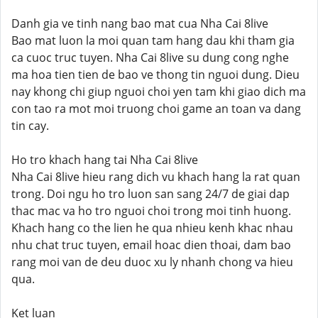
Danh gia ve tinh nang bao mat cua Nha Cai 8live
Bao mat luon la moi quan tam hang dau khi tham gia
ca cuoc truc tuyen. Nha Cai 8live su dung cong nghe
ma hoa tien tien de bao ve thong tin nguoi dung. Dieu
nay khong chi giup nguoi choi yen tam khi giao dich ma
con tao ra mot moi truong choi game an toan va dang
tin cay.
Ho tro khach hang tai Nha Cai 8live
Nha Cai 8live hieu rang dich vu khach hang la rat quan
trong. Doi ngu ho tro luon san sang 24/7 de giai dap
thac mac va ho tro nguoi choi trong moi tinh huong.
Khach hang co the lien he qua nhieu kenh khac nhau
nhu chat truc tuyen, email hoac dien thoai, dam bao
rang moi van de deu duoc xu ly nhanh chong va hieu
qua.
Ket luan