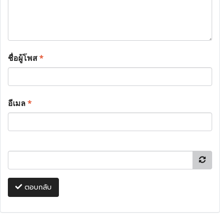
ชื่อผู้โพส
*
อีเมล
*
ตอบกลับ