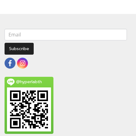
Subscribe
@hyperlabth