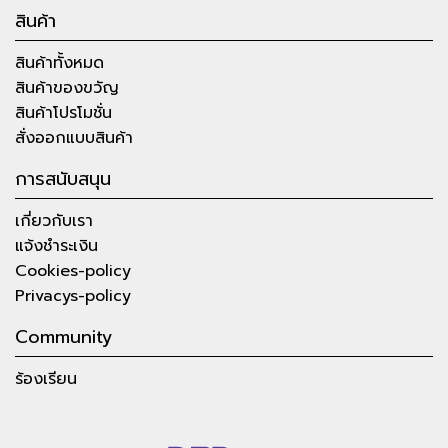
สินค้า
สินค้าทั้งหมด
สินค้าของขวัญ
สินค้าโปรโมชั่น
สั่งออกแบบสินค้า
การสนับสนุน
เกี่ยวกับเรา
แจ้งชำระเงิน
Cookies-policy
Privacys-policy
Community
ร้องเรียน