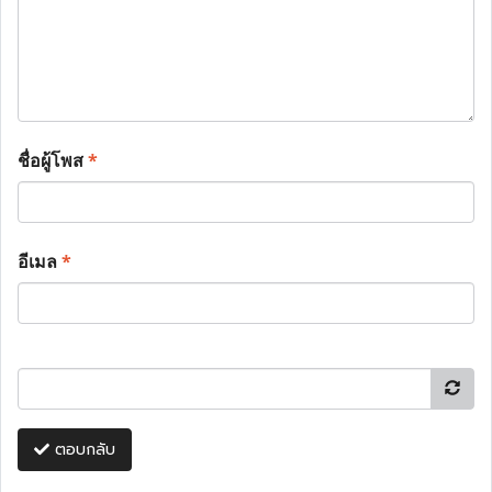
ชื่อผู้โพส
*
อีเมล
*
ตอบกลับ