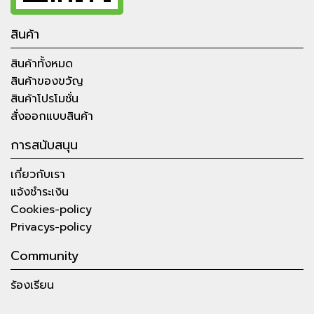
สินค้า
สินค้าทั้งหมด
สินค้าของขวัญ
สินค้าโปรโมชั่น
สั่งออกแบบสินค้า
การสนับสนุน
เกี่ยวกับเรา
แจ้งชำระเงิน
Cookies-policy
Privacys-policy
Community
ร้องเรียน