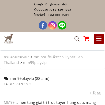
Line@ ID :
@hyperlabth
ติดต่อด่วน :
082-326-1663
โทรศัพท์ :
02-561-4054
กระดานสนทนา
>
สอบถามสินค้าจาก Hyper Lab
Thailand
>
mm99playvip
mm99playvip
(88 อ่าน)
14 เม.ย 2569 18:30
แจ้งลบ
MM99
la nen tang giai tri truc tuyen hang dau, mang