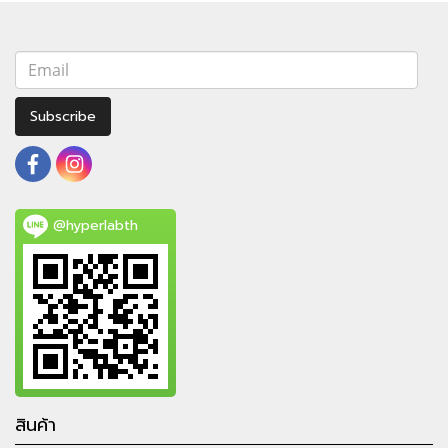
Subscribe
@hyperlabth
สินค้า