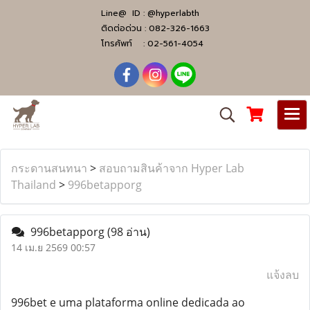
Line@ ID :
@hyperlabth
ติดต่อด่วน :
082-326-1663
โทรศัพท์ :
02-561-4054
กระดานสนทนา
>
สอบถามสินค้าจาก Hyper Lab
Thailand
>
996betapporg
996betapporg
(98 อ่าน)
14 เม.ย 2569 00:57
แจ้งลบ
996bet e uma plataforma online dedicada ao