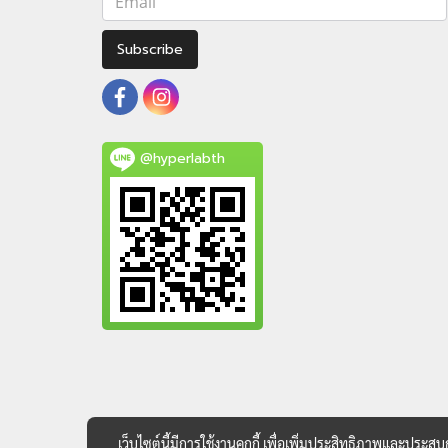
Subscribe
@hyperlabth
เว็บไซต์นี้มีการใช้งานคุกกี้ เพื่อเพิ่มประสิทธิภาพและประส