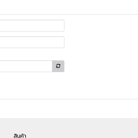
สินค้า