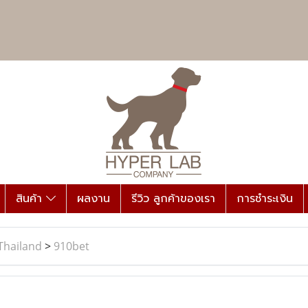
สินค้า
ผลงาน
รีวิว ลูกค้าของเรา
การชำระเงิน
Thailand
>
910bet