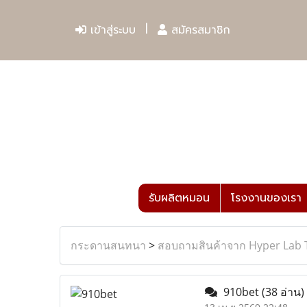
เข้าสู่ระบบ
สมัครสมาชิก
รับผลิตหมอน
โรงงานของเรา
กระดานสนทนา
>
สอบถามสินค้าจาก Hyper Lab 
910bet
(38 อ่าน)