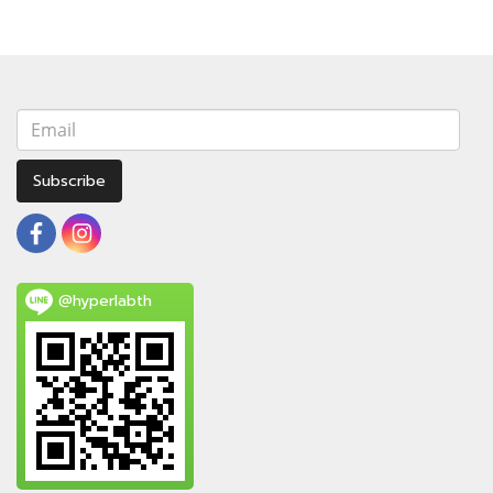
Subscribe
@hyperlabth