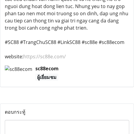
nguoi dung hoat dong lien tuc. Nhung yeu to nay gop
phan tao nen mot moi truong so on dinh, dap ung nhu
cau tiep can thong tin va giai tri ngay cang da dang
trong boi canh cong nghe phat trien.
#SC88 #TrangChuSC88 #LinkSC88 #sc88e #sc88ecom
website:
https://sc88e.com/
sc88ecom
ผู้เยี่ยมชม
ตอบกระทู้