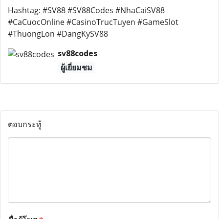
Hashtag: #SV88 #SV88Codes #NhaCaiSV88
#CaCuocOnline #CasinoTrucTuyen #GameSlot
#ThuongLon #DangKySV88
sv88codes
ผู้เยี่ยมชม
ตอบกระทู้