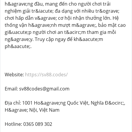
h&agrave;ng đầu, mang đến cho người chơi trải
nghiệm giải tr&iacute; đa dạng với nhiều tr&ograve;
chơi hấp dẫn v&agrave; cơ hội nhận thưởng lớn. Hệ
thống vận h&agrave;nh mượt m&agrave;, bảo mật cao
gi&uacute;p người chơi an t&acirc;m tham gia mỗi
ng&agrave;y. Truy cập ngay để kh&aacute;m
ph&aacute;.
Website:
https://sv88.codes/
Email: sv88codes@gmail.com
Địa chỉ: 1001 Ho&agrave;ng Quốc Việt, Nghĩa Đ&ocirc;,
H&agrave; Nội, Việt Nam
Hotline: 0365 089 302