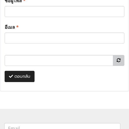
ชื่อผู้โพส
*
อีเมล
*
ตอบกลับ