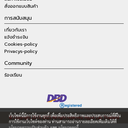
สั่งออกแบบสินค้า
การสนับสนุน
เกี่ยวกับเรา
แจ้งชำระเงิน
Cookies-policy
Privacys-policy
Community
ร้องเรียน
เว็บไซต์นี้มีการใช้งานคุกกี้ เพื่อเพิ่มประสิทธิภาพและประสบการณ์ที่ดีใน
© Copyright 2015-2023 All right reserved.
Hyper Lab Thailand
การใช้งานเว็บไซต์ของท่าน ท่านสามารถอ่านรายละเอียดเพิ่มเติมได้ที่
นโยบายความเป็นส่วนตัว
และ
นโยบายคุกกี้