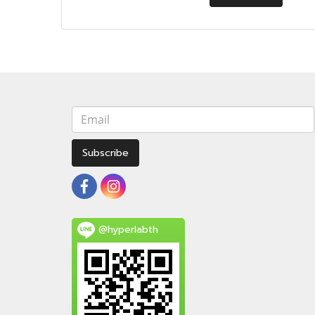
Subscribe
@hyperlabth