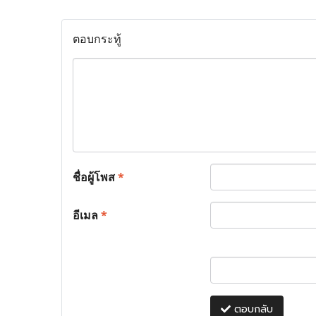
ตอบกระทู้
ชื่อผู้โพส
*
อีเมล
*
ตอบกลับ