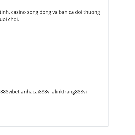
h tinh, casino song dong va ban ca doi thuong
uoi choi.
88vibet #nhacai888vi #linktrang888vi