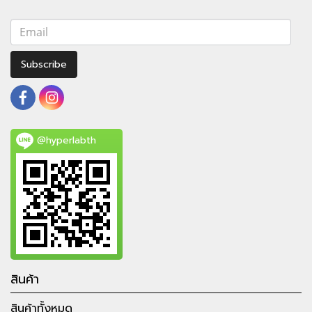
Subscribe
@hyperlabth
สินค้า
สินค้าทั้งหมด