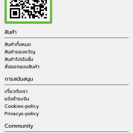
สินค้า
สินค้าทั้งหมด
สินค้าของขวัญ
สินค้าโปรโมชั่น
สั่งออกแบบสินค้า
การสนับสนุน
เกี่ยวกับเรา
แจ้งชำระเงิน
Cookies-policy
Privacys-policy
Community