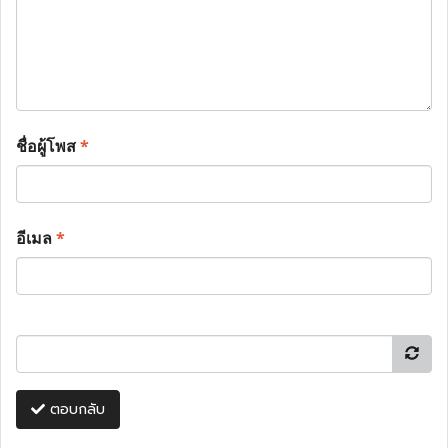
ชื่อผู้โพส
*
อีเมล
*
ตอบกลับ