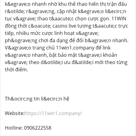
k&egrave;o nhanh nhờ khu thể thao hiển thị trận đấu
r&otilde; r&agrave;ng, cập nhật k&egrave;o li&ecirc;n
tục v&agrave; thao t&aacute;c chọn cược gọn. 11WIN
đồng thời c&oacute; casino live tương t&aacute;c trực
tiếp, nhiều mức cược linh hoạt v&agrave;
ph&ograve;ng chơi đa dạng để đổi b&agrave;n nhanh.
V&agrave;o trang chủ 11win1.company để link
v&agrave;o nhanh, bật bảo mật t&agrave;i khoản
v&agrave; theo d&otilde;i ưu đ&atilde;i mới theo từng
thời điểm.
Th&ocirc;ng tin li&ecirc;n hệ
Website:
https://11win1.company/
Hotline: 0906222558