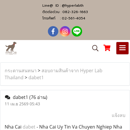
Line@ ID :
@hyperlabth
ติดต่อด่วน :
082-326-1663
โทรศัพท์ :
02-561-4054
กระดานสนทนา
>
สอบถามสินค้าจาก Hyper Lab
Thailand
>
dabet1
dabet1
(76 อ่าน)
11 เม.ย 2569 05:43
แจ้งลบ
Nha Cai
dabet
- Nha Cai Uy Tin Va Chuyen Nghiep Nha