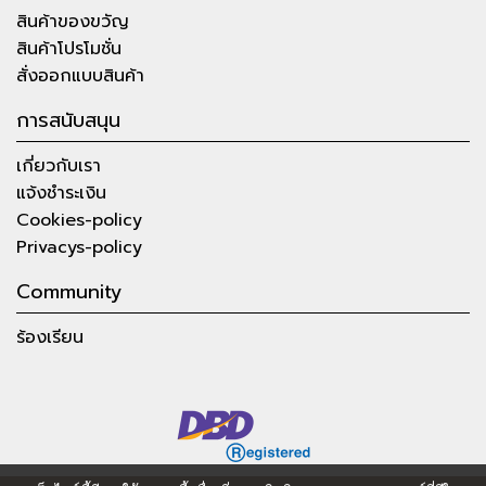
สินค้าของขวัญ
สินค้าโปรโมชั่น
สั่งออกแบบสินค้า
การสนับสนุน
เกี่ยวกับเรา
แจ้งชำระเงิน
Cookies-policy
Privacys-policy
Community
ร้องเรียน