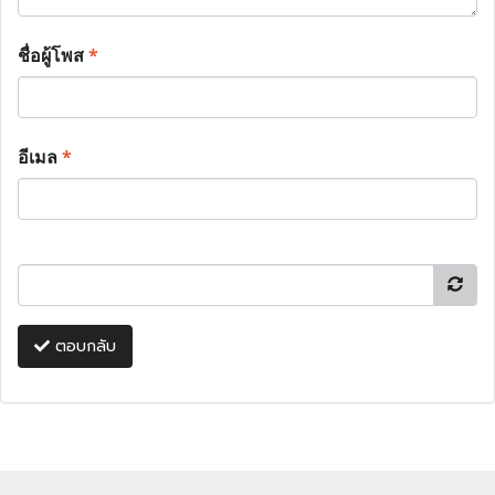
ชื่อผู้โพส
*
อีเมล
*
ตอบกลับ