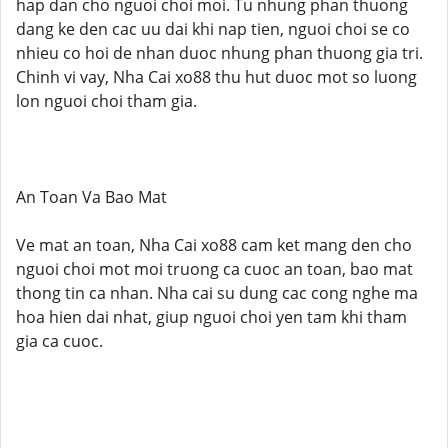
hap dan cho nguoi choi moi. Tu nhung phan thuong
dang ke den cac uu dai khi nap tien, nguoi choi se co
nhieu co hoi de nhan duoc nhung phan thuong gia tri.
Chinh vi vay, Nha Cai xo88 thu hut duoc mot so luong
lon nguoi choi tham gia.
An Toan Va Bao Mat
Ve mat an toan, Nha Cai xo88 cam ket mang den cho
nguoi choi mot moi truong ca cuoc an toan, bao mat
thong tin ca nhan. Nha cai su dung cac cong nghe ma
hoa hien dai nhat, giup nguoi choi yen tam khi tham
gia ca cuoc.