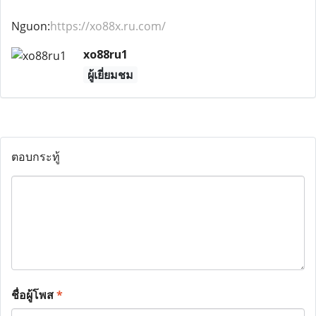
Nguon:
https://xo88x.ru.com/
xo88ru1
ผู้เยี่ยมชม
ตอบกระทู้
ชื่อผู้โพส
*