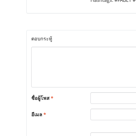
Hashtags: #FABET 
ตอบกระทู้
ชื่อผู้โพส
*
อีเมล
*