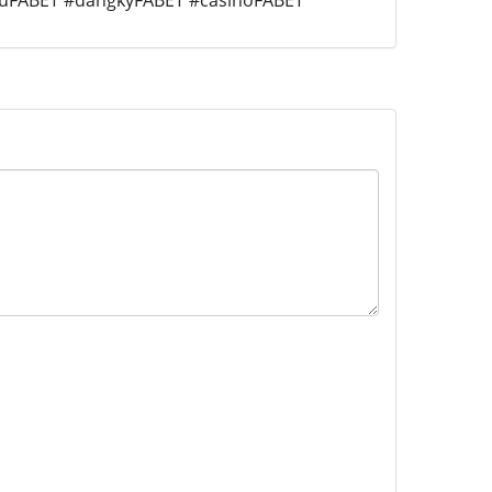
uFABET #dangkyFABET #casinoFABET