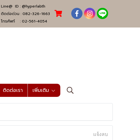
Line@ ID :
@hyperlabth
ติดต่อด่วน :
082-326-1663
โทรศัพท์ :
02-561-4054
ติดต่อเรา
เพิ่มเติม
แจ้งลบ