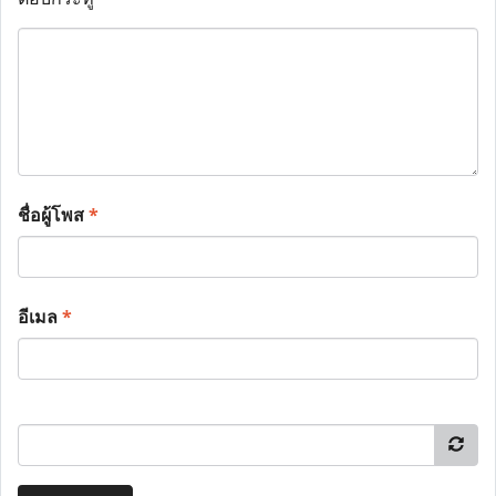
ชื่อผู้โพส
*
อีเมล
*