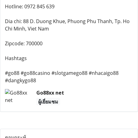
Hotline: 0972 845 639
Dia chi: 88 D. Duong Khue, Phuong Phu Thanh, Tp. Ho
Chi Minh, Viet Nam
Zipcode: 700000
Hashtags
#go88 #go88casino #slotgamego88 #nhacaigo88
#dangkygo88
Go88xx net
ผู้เยี่ยมชม
ตอบกระทู้